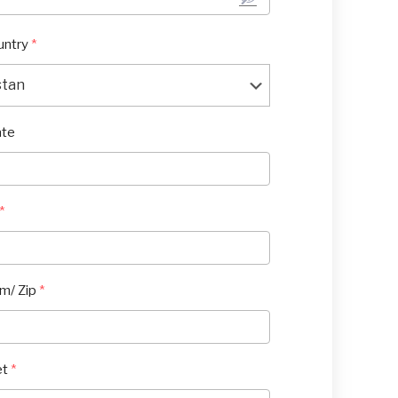
untry
*
ate
*
ám/ Zip
*
et
*