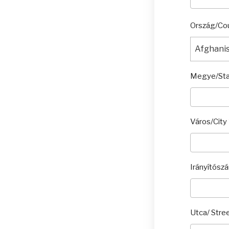
Ország/Co
Megye/St
Város/City
Irányítósz
Utca/ Stre