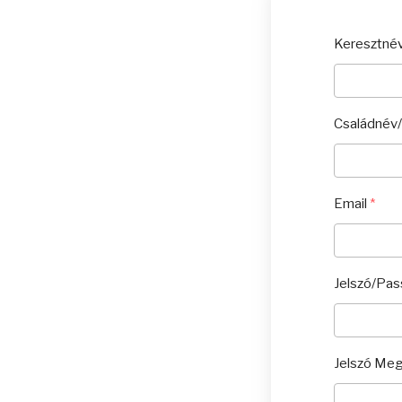
Keresztné
Családnév/
Email
*
Jelszó/Pa
Jelszó Me