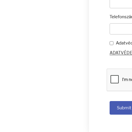
Telefonsz
Adatvéde
ADATVÉDE
Submit