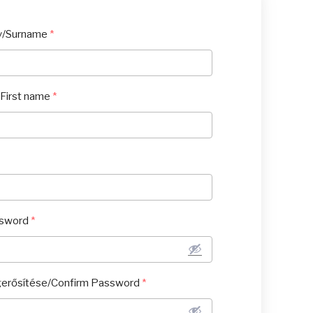
v/Surname
*
First name
*
ssword
*
gerősítése/Confirm Password
*