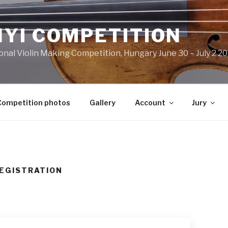
YI COMPETITION
nal Violin Making Competition, Hungary June 30 – July 2 2
Competition photos
Gallery
Account
Jury
EGISTRATION